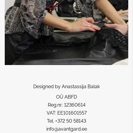
Designed by Anastassija Balak
OÜ ABFD
Reg.nr.: 12360614
VAT: EE101601557
Tel. +372 50 58143
info@avantgard.ee